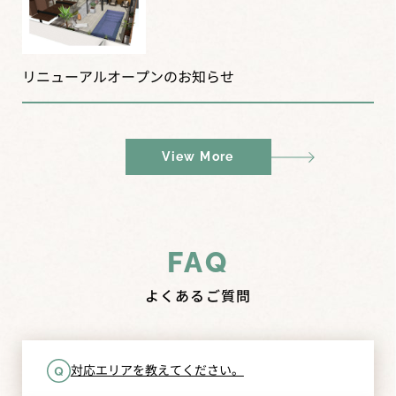
リニューアルオープンのお知らせ
2025.12.06
2024.02.01
2026.01.07
最新施工事例
お知らせ
イベント
View More
施工実績に丹波市 シンプルなデザインの新築外構工事を
施工事例に兵庫県 ラグジュアリーなプライベートプールが
追加しました
あるお庭を追加しました
FAQ
よくあるご質問
2024.01.31
2024.01.31
最新施工事例
イベント
SASAZO-POOLGARDENオープン！
2025.11.12
お知らせ
対応エリアを教えてください。