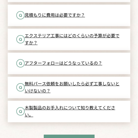
見積もりに費用は必要ですか？
施工実績に三木市 ガーデンルームでお庭をリフォームを追
施工実績に西脇市 ナチュラルでおしゃれな外構を追加し
リゾートガーデン部門！SASAZO-POOLGARDEN サイトオ
エクステリア工事にはどのくらいの予算が必要で
加しました
ました
ープンしました
すか？
2022.12.31
2024.01.31
最新施工事例
イベント
2025.08.17
お知らせ
アフターフォローはどうなっているの？
無料パース依頼をお願いしたら必ず工事しないと
お正月休みのお知らせ
施工実績に西脇市 やっぱり便利！3台用ガレージのある
いけないの？
リニューアルオープンのお知らせ
外構を追加しました
2022.09.10
イベント
木製製品のお手入れについて知り教えてくださ
2025.08.10
お知らせ
い。
2024.01.30
最新施工事例
9/15～お庭にGO TOキャンペーン始まります！